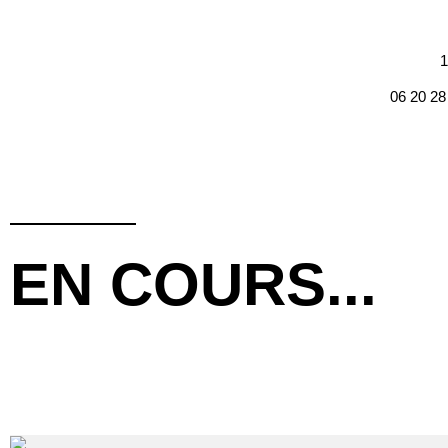
1
06 20 28
EN COURS...