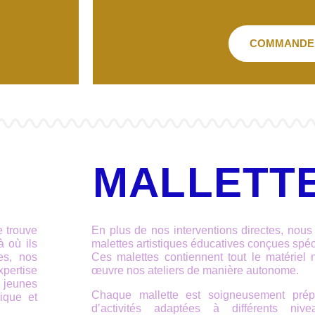
COMMANDE
MALLETTE
e trouve
En plus de nos interventions directes, nou
à où ils
malettes artistiques éducatives conçues spé
es, nos
Ces malettes contiennent tout le matériel 
xpertise
œuvre nos ateliers de manière autonome.
 jeunes
Chaque mallette est soigneusement prép
ique et
d’activités adaptées à différents niv