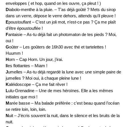
enveloppes ( et hop, quand on les ouvre, ça pleut ! )
D
iabolo-menthe à la pluie. – T’as déjà goûté ? Mets du sirop
dans un verre, dépose le verre dehors, attends qu’il pleuve !
E
poustouflant – C’est un joli mot, n’est-ce pas ? Ça me plaît
d’être époustouflée !
F
antaisie – As-tu déjà fait un photomaton de tes pieds ? Moi,
oui !
G
oûter – Les goûters de 16h30 avec thé et tartelettes !
Huumm !
H
orn – Cap Horn. Un jour, j’irai.
I
les flottantes – Miam !
J
umelles – As-tu déjà regardé la lune avec une simple paire de
jumelles ? Moi oui, à chaque pleine lune !
K
aléidoscope – Ça me fait rêver !
L
ulu-Grenadine – Une de mes héroïnes. Elle a les mêmes
initiales que moi !
M
arée basse – Ma balade préférée : c’est beau quand l’océan
se retire loin, loin, loin.
N
uit – J’écris souvent la nuit, dans le silence et les bruits de la
nuit.