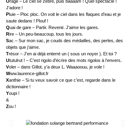
O
rage – Le ciel se zèbre, puis baaaam ! Quel spectacle !
J’adore !
P
luie – Ploc ploc. On voit le ciel dans les flaques d’eau et je
saute dedans ! Plouf !
Q
uai de gare – Partir. Revenir. J’aime les gares.
R
ire – Un peu-beaucoup, tous les jours.
S
ac – Sur mon sac, je couds des médailles, des perles, des
objets que j’aime.
T
résor – J’en ai déjà enterré un ( sous un noyer ). Et toi ?
U
tutulrut ! – C’est rigolo d’écrire des mots rigolos à l’envers.
V
oler – dans Gillot, y’a deux L. Waaaoouu, je vole !
W
ww.laurence-gillot.fr
X
anthie – Si tu veux savoir ce que c’est, regarde dans le
dictionnaire !
Y
oupi !
&
Z
ou !